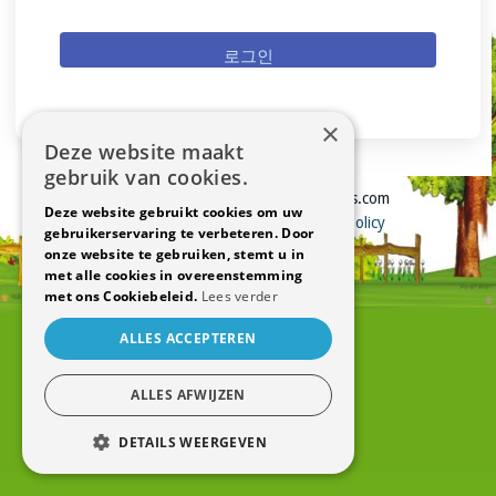
로그인
×
Deze website maakt
gebruik van cookies.
Copyright © Hilde Mesure Symfollies.com
Deze website gebruikt cookies om uw
Sitemap
–
Cookie Policy
–
Privacy Policy
gebruikerservaring te verbeteren. Door
webdesign
by conversal
onze website te gebruiken, stemt u in
met alle cookies in overeenstemming
met ons Cookiebeleid.
Lees verder
ALLES ACCEPTEREN
ALLES AFWIJZEN
DETAILS WEERGEVEN
STRIKT NOODZAKELIJK