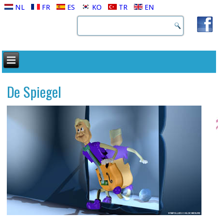
NL
FR
ES
KO
TR
EN
De Spiegel