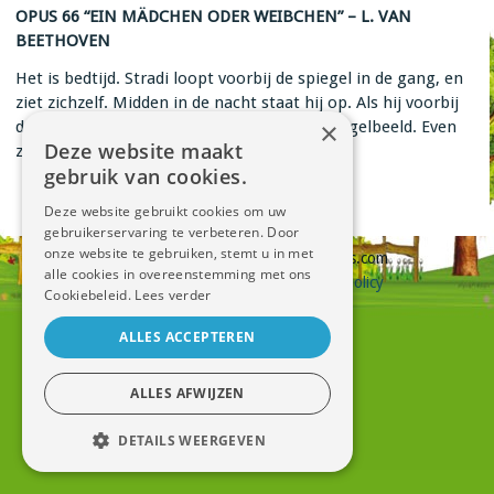
OPUS 66 “EIN MÄDCHEN ODER WEIBCHEN” – L. VAN
BEETHOVEN
Het is bedtijd. Stradi loopt voorbij de spiegel in de gang, en
ziet zichzelf. Midden in de nacht staat hij op. Als hij voorbij
×
de spiegel loopt, ontmoet hij zijn eigen spiegelbeeld. Even
Deze website maakt
zijn er twee Stradi’s. Of niet?
gebruik van cookies.
«
Viola is Ziek
Deze website gebruikt cookies om uw
De Babysit
»
gebruikerservaring te verbeteren. Door
onze website te gebruiken, stemt u in met
Copyright © Hilde Mesure Symfollies.com
alle cookies in overeenstemming met ons
Sitemap
–
Cookie Policy
–
Privacy Policy
Cookiebeleid.
Lees verder
webdesign
by conversal
ALLES ACCEPTEREN
ALLES AFWIJZEN
DETAILS WEERGEVEN
STRIKT NOODZAKELIJK