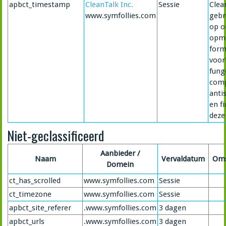
apbct_timestamp
CleanTalk Inc.
Sessie
Clea
www.symfollies.com
gebr
op o
opm
form
voo
fung
comp
anti
en f
deze 
Niet-geclassificeerd
Aanbieder /
Naam
Vervaldatum
Oms
Domein
ct_has_scrolled
www.symfollies.com
Sessie
ct_timezone
www.symfollies.com
Sessie
apbct_site_referer
.www.symfollies.com
3 dagen
apbct_urls
.www.symfollies.com
3 dagen