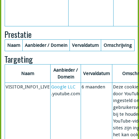
Prestatie
Naam
Aanbieder / Domein
Vervaldatum
Omschrijving
Targeting
Aanbieder /
Naam
Vervaldatum
Omschri
Domein
VISITOR_INFO1_LIVE
Google LLC
6 maanden
Deze cookie
.youtube.com
door YouTu
ingesteld o
gebruikersv
bij te houde
YouTube-vide
sites zijn in
het kan ook