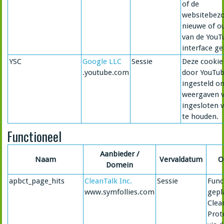
of de
websitebezo
nieuwe of o
van de YouT
interface ge
YSC
Google LLC
Sessie
Deze cookie
.youtube.com
door YouTu
ingesteld o
weergaven 
ingesloten v
te houden.
Functioneel
Aanbieder /
Naam
Vervaldatum
O
Domein
apbct_page_hits
CleanTalk Inc.
Sessie
Func
www.symfollies.com
gepl
Clea
Prot