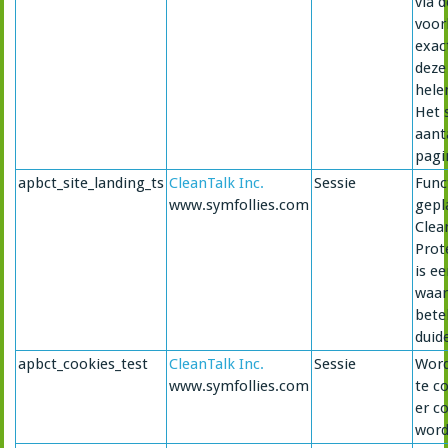
via 
voor
exac
deze
hele
Het 
aant
pagi
apbct_site_landing_ts
CleanTalk Inc.
Sessie
Func
www.symfollies.com
gepl
Clea
Prot
is e
waar
bete
duide
apbct_cookies_test
CleanTalk Inc.
Sessie
Word
www.symfollies.com
te c
er c
word